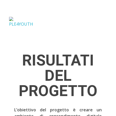
PLE4Youth
PLE4Youth Erasmus+ Project
RISULTATI
DEL
PROGETTO
L’obiettivo del progetto è creare un